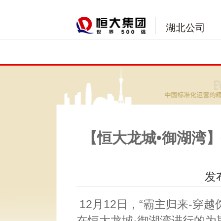
湖北公司
【恒大龙城•御湖湾
发布
12月12日，“霸主归来-穿
在恒大龙城·御湖湾进行的为期9